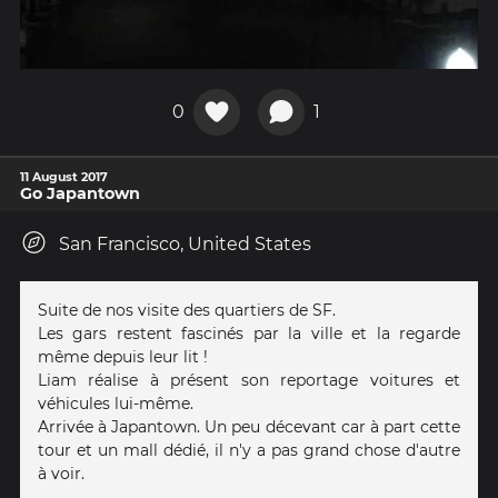
0
1
11 August 2017
Go Japantown
San Francisco, United States
Suite de nos visite des quartiers de SF.
Les gars restent fascinés par la ville et la regarde
même depuis leur lit !
Liam réalise à présent son reportage voitures et
véhicules lui-même.
Arrivée à Japantown. Un peu décevant car à part cette
tour et un mall dédié, il n'y a pas grand chose d'autre
à voir.