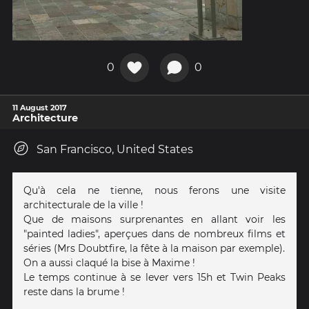
0
0
11 August 2017
Architecture
San Francisco, United States
Qu'à cela ne tienne, nous ferons une visite
architecturale de la ville !
Que de maisons surprenantes en allant voir les
"painted ladies", aperçues dans de nombreux films et
séries (Mrs Doubtfire, la fête à la maison par exemple).
On a aussi claqué la bise à Maxime !
Le temps continue à se lever vers 15h et Twin Peaks
reste dans la brume !