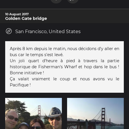
10 August 2017
Golden Gate bridge
San Francisco, United States
Après 8 km depuis le matin, nous décidons d'y aller en
bus car le temps s'est levé.
Un joli quart d'heure à pied à travers la partie
historique de Fisherman's Wharf et hop dans le bus !
Bonne initiative !
Ça valait vraiment le coup et nous avons vu le
Pacifique !