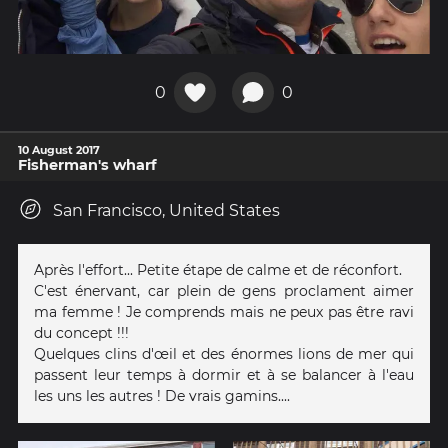
0
0
10 August 2017
Fisherman's wharf
San Francisco, United States
Après l'effort... Petite étape de calme et de réconfort.
C'est énervant, car plein de gens proclament aimer
ma femme ! Je comprends mais ne peux pas être ravi
du concept !!!
Quelques clins d'œil et des énormes lions de mer qui
passent leur temps à dormir et à se balancer à l'eau
les uns les autres ! De vrais gamins....