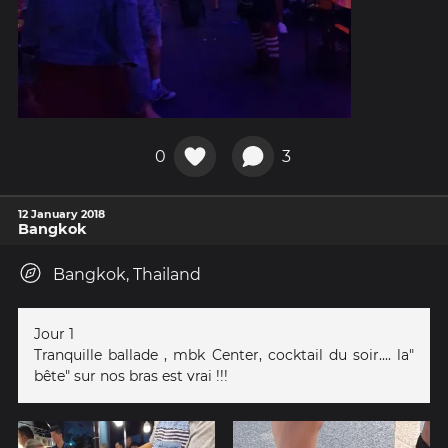
0
3
12 January 2018
Bangkok
Bangkok, Thailand
Jour 1
Tranquille ballade , mbk Center, cocktail du soir.... la"
bête" sur nos bras est vrai !!!