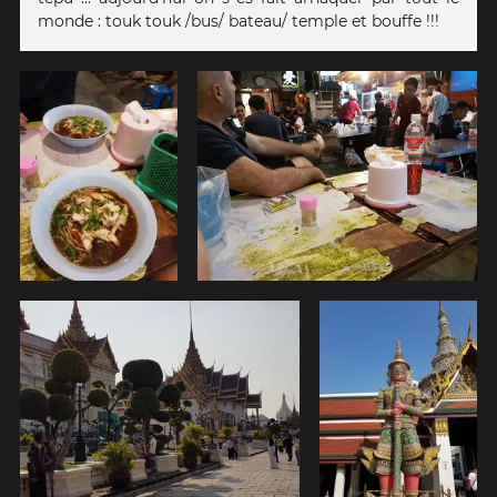
monde : touk touk /bus/ bateau/ temple et bouffe !!!