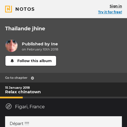
Sign in
NOTOS
Try it for free!
Thaïlande jhine
Published by
Ine
on February 10th 2018
Follow this album
Go to chapter
15 January 2018
Relax chinatown
Figari, France
Départ !!!!