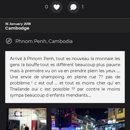
0
1
16 January 2018
Cambodge
Phnom Penh, Cambodia
Arrivé à Phnom Penh, tout es nouveau la monnaie les
gens la bouffe tout es différent beaucoup plus pauvre
mais à première vu on va en prendre plein les yeux ....
Une envie de shampoing en pleine rue ?? pas de
problème ! c est ouf ... et tout es moins cher qu' en
Thaïlande oui c est possible !!! par contre le moins
sympa beaucoup d enfants mendiants....