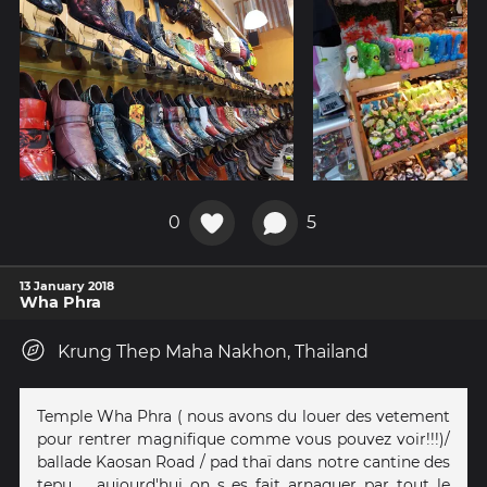
0
5
13 January 2018
Wha Phra
Krung Thep Maha Nakhon, Thailand
Temple Wha Phra ( nous avons du louer des vetement
pour rentrer magnifique comme vous pouvez voir!!!)/
ballade Kaosan Road / pad thaï dans notre cantine des
tepu ... aujourd'hui on s es fait arnaquer par tout le