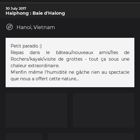
30 July 2017
Haiphong : Baie d'Halong
Hanoi, Vietnam
Petit paradis :)
Repas dans le bâteau/nouveaux amis/îles de
Rochers/kayak/visite de grottes - tout ça sous une
chaleur extraordinaire.
M'enfin même l'humidité ne gâche rien au spectacle
que nous a offert cette nature...