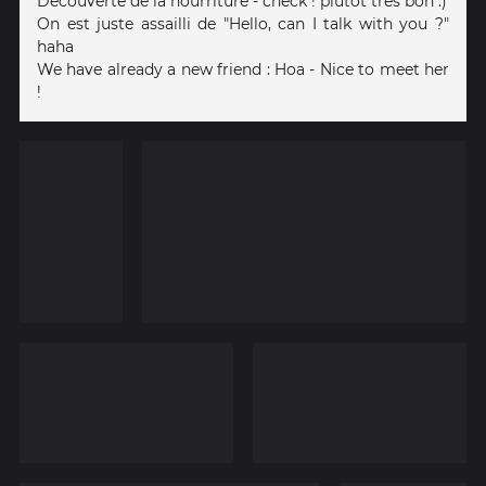
Découverte de la nourriture - check ! plutôt très bon :)
On est juste assailli de "Hello, can I talk with you ?"
haha
We have already a new friend : Hoa - Nice to meet her
!