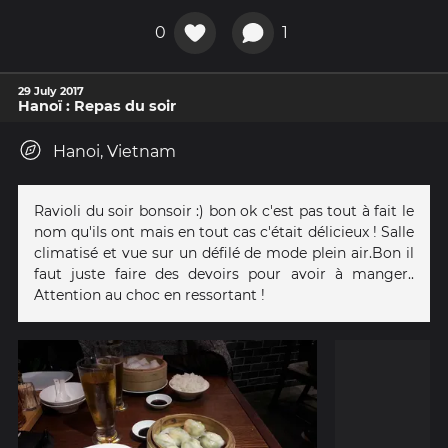
0
1
29 July 2017
Hanoï : Repas du soir
Hanoi, Vietnam
Ravioli du soir bonsoir :) bon ok c'est pas tout à fait le
nom qu'ils ont mais en tout cas c'était délicieux ! Salle
climatisé et vue sur un défilé de mode plein air.Bon il
faut juste faire des devoirs pour avoir à manger..
Attention au choc en ressortant !