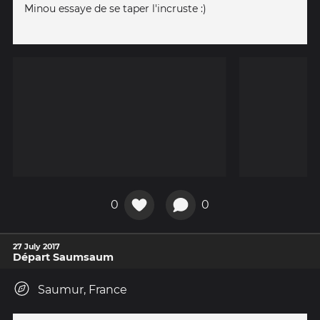
Minou essaye de se taper l'incruste :)
0
0
27 July 2017
Départ Saumsaum
Saumur, France