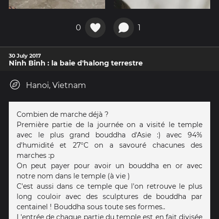
0
1
30 July 2017
Ninh Binh : la baie d'halong terrestre
Hanoi, Vietnam
Combien de marche déjà ?
Première partie de la journée on a visité le temple
avec le plus grand bouddha d'Asie :) avec 94%
d'humidité et 27°C on a savouré chacunes des
marches :p
On peut payer pour avoir un bouddha en or avec
notre nom dans le temple (à vie )
C'est aussi dans ce temple que l'on retrouve le plus
long couloir avec des sculptures de bouddha par
centainel ! Bouddha sous toute ses formes..
L'entrée de chaque partie du temple est en fait divisée