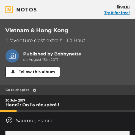
Sign in
NOTOS
Try it for free!
Vietnam & Hong Kong
"L'aventure c'est extra !" - Là Haut
Published by
Bobbynette
on August 13th 2017
Follow this album
Go to chapter
30 July 2017
Hanoï : On l'a récupéré !
Saumur, France