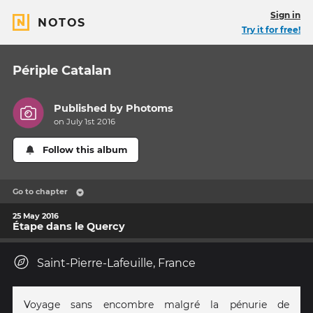
Sign in
NOTOS
Try it for free!
Périple Catalan
Published by
Photoms
on July 1st 2016
Follow this album
Go to chapter
25 May 2016
Étape dans le Quercy
Saint-Pierre-Lafeuille, France
Voyage sans encombre malgré la pénurie de