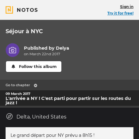
Sign in
NOTOS
Try it for free!
Séjour à NYC
Published by
Delya
on March 22nd 2017
Follow this album
Go to chapter
09 March 2017
L'arrivée a NY ! C'est parti pour partir sur les routes du
jazz !
Delta, United States
Le grand départ pour NY prévu a 8h15 !