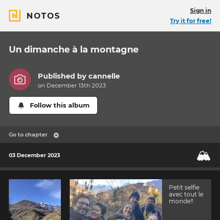
Sign in
NOTOS
Try it for free!
Un dimanche à la montagne
Published by
cannelle
on December 13th 2023
Follow this album
Go to chapter
🏔️
03 December 2023
Petit selfie
avec tout le
monde!!