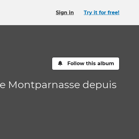
Sign in
Try it for free!
Follow this album
gare Montparnasse depuis