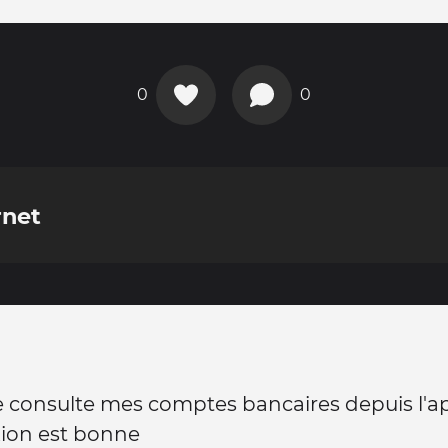
0
0
rnet
je consulte mes comptes bancaires depuis l'ap
xion est bonne