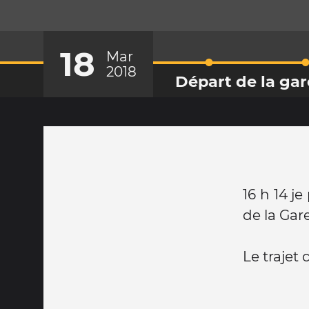
18
Mar
2018
Départ de la ga
16 h 14 j
de la Gar
Le trajet