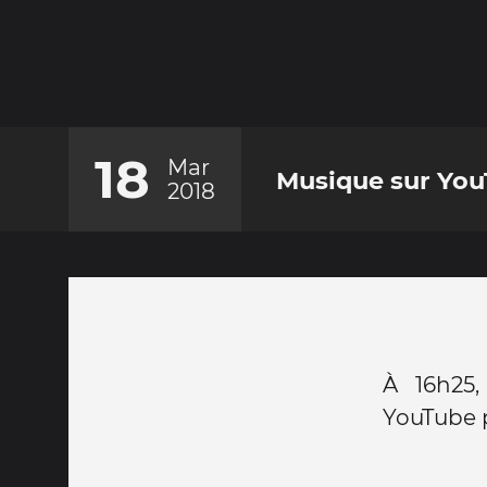
18
Mar
Musique sur Yo
2018
À 16h25,
YouTube p