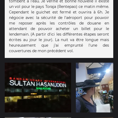
tombent à l'eau. Je vérifie et bonne nouvelle il existe
un vol pour le pays Toraja (Rentepao) ce matin même.
Cependant le guichet est fermé et ouvrira à 6h. Je
négocie avec la sécurité de l'aéroport pour pouvoir
me reposer après les contrôles de douane en
attendant de pouvoir acheter un billet pour le
lendemain. (A partir d'ici les différentes étapes seront
écrites au jour le jour). La nuit va être longue mais
heureusement que j'ai emprunté l'une des
couvertures de mon précédent vol.