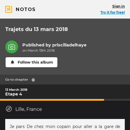
Sign in
NOTOS
Try it for free!
Trajets du 13 mars 2018
Published by
priscilladelhaye
on March 19th 2018
Follow this album
Go to chapter
13 March 2018
Etape 4
Lille, France
Je pars De chez mon copain pour aller a la gare de