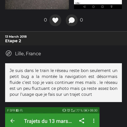
0
0
13 March 2018
Etape 2
Lille, France
Je suis dans le train le réseau reste bon seulement un
petit bug a la montée la navigation est désormais
fluide c'est top je vais continuer mes mails . le réseau
est un peu fluctuant ce photo mais ça reste assez bon
pour l'usage que je fais sur un trajet court