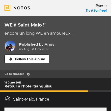
Sign in
NOTOS
Try it for free!
WE à Saint Malo !!
encore un long WE en amoureux !!
Published by
Angy
on August 13th 2015
Follow this album
Go to chapter
19 June 2015
Retour à l'hôtel tranquilou
Saint-Malo, France