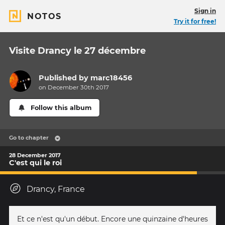
Sign in
NOTOS
Try it for free!
Visite Drancy le 27 décembre
Published by
marc18456
on December 30th 2017
Follow this album
Go to chapter
28 December 2017
C'est qui le roi
Drancy, France
Et ce n'est qu'un début. Encore une quinzaine d'heures