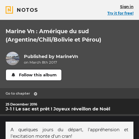
Sign in
NOTOS
Try it for free!
Marine Vn : Amérique du sud
(Argentine/Chili/Bolivie et Pérou)
Published by
MarineVn
on March 8th 2017
Follow this album
Go to chapter
25 December 2016
J-1 ! Le sac est prêt ! Joyeux réveillon de Noël
A quelques jours du départ, l'appréhension et
l'excitation monte d'un cran!