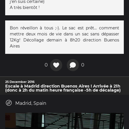
j'en suis certaine)
A très bientôt !
Bon réveillon à tous ;-). Le sac est prêt... comment
mettre deux mois de vie dans un sac sans dépasser
12Kg! Décollage demain à 8h20 direction Buenos
Aires
0
0
25 December 2016
Escale à Madrid direction Buenos Aires ! Arrivée à 21h
(donc à 2h du matin heure française -5h de décalage)
Madrid, Spain