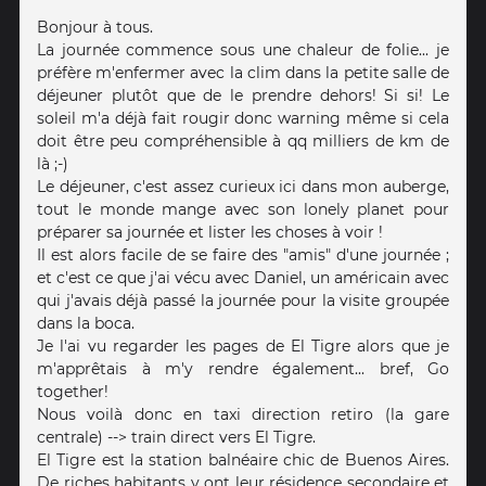
Bonjour à tous.
La journée commence sous une chaleur de folie... je
préfère m'enfermer avec la clim dans la petite salle de
déjeuner plutôt que de le prendre dehors! Si si! Le
soleil m'a déjà fait rougir donc warning même si cela
doit être peu compréhensible à qq milliers de km de
là ;-)
Le déjeuner, c'est assez curieux ici dans mon auberge,
tout le monde mange avec son lonely planet pour
préparer sa journée et lister les choses à voir !
Il est alors facile de se faire des "amis" d'une journée ;
et c'est ce que j'ai vécu avec Daniel, un américain avec
qui j'avais déjà passé la journée pour la visite groupée
dans la boca.
Je l'ai vu regarder les pages de El Tigre alors que je
m'apprêtais à m'y rendre également... bref, Go
together!
Nous voilà donc en taxi direction retiro (la gare
centrale) --> train direct vers El Tigre.
El Tigre est la station balnéaire chic de Buenos Aires.
De riches habitants y ont leur résidence secondaire et