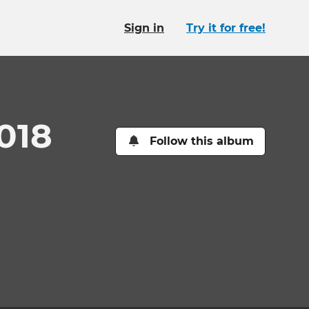
Sign in
Try it for free!
018
Follow this album