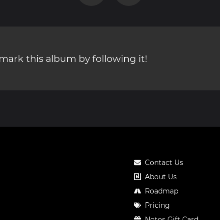
ark this album by following it!
Contact Us
About Us
Roadmap
Pricing
Notos Gift Card