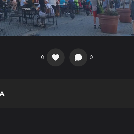
0
0
JA