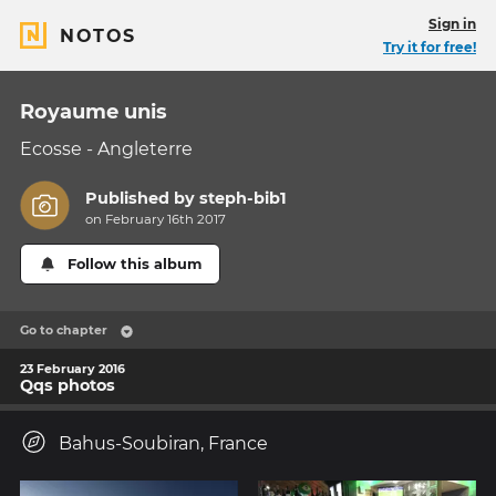
Sign in
NOTOS
Try it for free!
Royaume unis
Ecosse - Angleterre
Published by
steph-bib1
on February 16th 2017
Follow this album
Go to chapter
23 February 2016
Qqs photos
Bahus-Soubiran, France