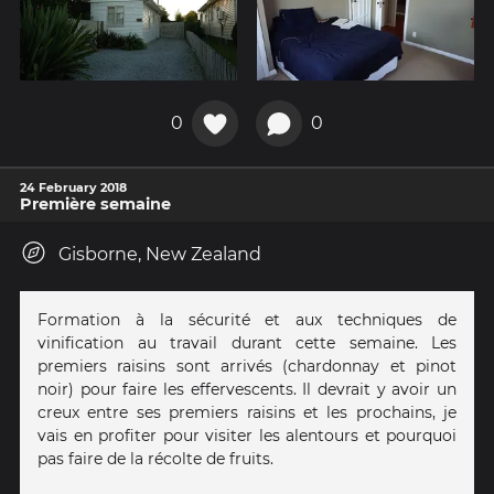
0
0
24 February 2018
Première semaine
Gisborne, New Zealand
Formation à la sécurité et aux techniques de
vinification au travail durant cette semaine. Les
premiers raisins sont arrivés (chardonnay et pinot
noir) pour faire les effervescents. Il devrait y avoir un
creux entre ses premiers raisins et les prochains, je
vais en profiter pour visiter les alentours et pourquoi
pas faire de la récolte de fruits.