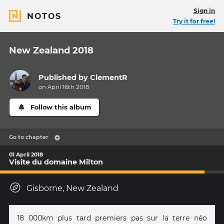
Sign in
NOTOS
Try it for free!
New Zealand 2018
Published by
ClementR
on April 16th 2018
Follow this album
Go to chapter
01 April 2018
Visite du domaine Milton
Gisborne, New Zealand
18 000km plus tard premiers pas sur la terre néo