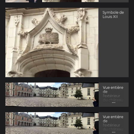
Symbole de
Louis XII
Vue entière
de
l'extérieur
du château
...
de Blois
Vue entière
de
l'extérieur
du château
...
de Blois