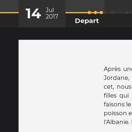
14
Jul
2017
Depart
Après une
Jordane, 
cet, nous
filles qu
faisons le
poisson e
l'Albanie