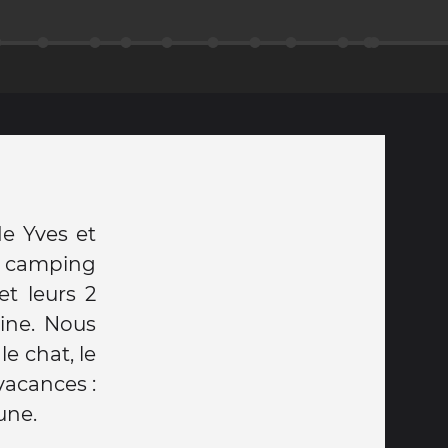
e Yves et
du camping
et leurs 2
aine. Nous
le chat, le
vacances :
une.