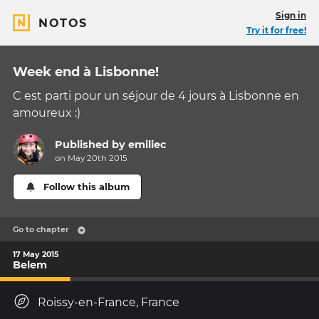
Sign in
NOTOS
Try it for free!
Week end à Lisbonne!
C est parti pour un séjour de 4 jours à Lisbonne en
amoureux :)
Published by
emiliec
on May 20th 2015
Follow this album
Go to chapter
17 May 2015
Belem
Roissy-en-France, France