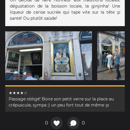
dégustation de la boisson locale, la ginjinha! Une
liqueur de cerise sucrée qui tape vite sur la tête :p
santé! Ou plutôt saùde!
★★★★☆
Passage obligé! Boire son petit verre sur la place au
crépuscule, sympa :) un peu fort tout de même :p
0
0