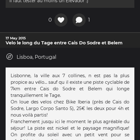
Il faut tester au moins un Elevador :)
0
1
17 May 2015
Velo le long du Tage entre Cais Do Sodre et Belem
Lisboa, Portugal
Lisbonne, la ville aux 7 collines, n est pas la plus
propice au vélo... sauf qu il existe une piste cyclable de
7km entre Cais do Sodre et Belem qui longe
tranquillement le Tage.
On loue des velos chez Bike Iberia (près de Cais do
Sodre, Largo Corpo Santo 5), 25€ les deux pour 4h et
nous voilà partis!
Franchement jusqu ici le moment le plus agréable du
séjour! La piste est nickel et le paysage magnifique!
On profite du soleil avec un petit vent pour se