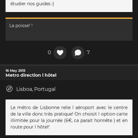
étudier nos guides :)
La poisse! !
0
7
16 May 2015
Metro direction l hôtel
Lisboa, Portugal
Le métro de Lisbonne relie l aéroport avec le centre
de la ville donc très pratique! On choisit l option carte
illimitée pour la journée (6€, ca parait honnête ) et en
route pour l hôtel!