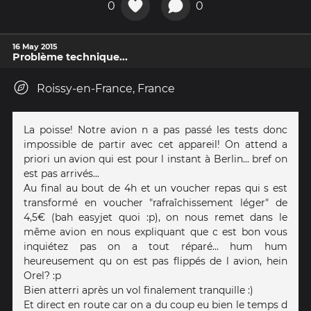
0
0
16 May 2015
Problème technique...
Roissy-en-France, France
La poisse! Notre avion n a pas passé les tests donc
impossible de partir avec cet appareil! On attend a
priori un avion qui est pour l instant à Berlin... bref on
est pas arrivés...
Au final au bout de 4h et un voucher repas qui s est
transformé en voucher "rafraîchissement léger" de
4,5€ (bah easyjet quoi :p), on nous remet dans le
même avion en nous expliquant que c est bon vous
inquiétez pas on a tout réparé... hum hum
heureusement qu on est pas flippés de l avion, hein
Orel? :p
Bien atterri après un vol finalement tranquille :)
Et direct en route car on a du coup eu bien le temps d