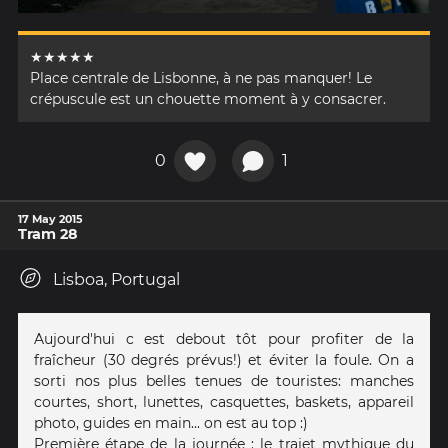
★★★★★
Place centrale de Lisbonne, à ne pas manquer! Le
crépuscule est un chouette moment à y consacrer.
0
1
17 May 2015
Tram 28
Lisboa, Portugal
Aujourd'hui c est debout tôt pour profiter de la
fraîcheur (30 degrés prévus!) et éviter la foule. On a
sorti nos plus belles tenues de touristes: manches
courtes, short, lunettes, casquettes, baskets, appareil
photo, guides en main... on est au top :)
Première étape de la journée : le trajet mythique du