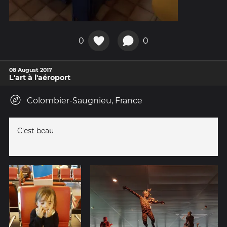
0
0
08 August 2017
L'art à l'aéroport
Colombier-Saugnieu, France
C'est beau