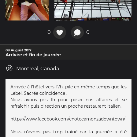
0
0
09 August 2017
Arrivée et fin de journée
Montréal, Canada
Arrivée à l'hôtel vers 17h, pile en même temps que les
Lebel. Sacrée coïncidence .
Nous avons pris 1h pour poser nos affaires et se
rafraîchir puis direction un proche restaurant italien.
https://www.facebook.com/enotecamonzadowntown/
Nous n'avons pas trop traîné car la journée a été