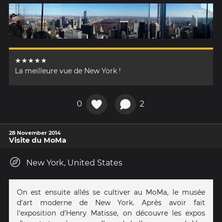
★★★★★
La meilleure vue de New York !
0
2
28 November 2014
Visite du MoMa
New York, United States
On est ensuite allés se cultiver au MoMa, le musée
d'art moderne de New York. Après avoir fait
l'exposition d'Henry Matisse, on découvre les expos