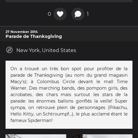
0
1
27 November 2014
Parade de Thanksgiving
New York, United States
On a trouvé un très bon spot pour profiter de la
parade de Thanksgiving (au nom du grand magasin
Macy's): à Colombus Circle devant le mall Time
Warner. Des marching bands, des pompom girls, des
acrobates, des chars mais surtout les stars de la
parade: les énormes ballons gonflés la veille! Super
sympa, on retrouve plein de personnages (Pikachu,
Hello Kitty, un Schtroumpf...), le plus acclamé étant le
fameux Spiderman!