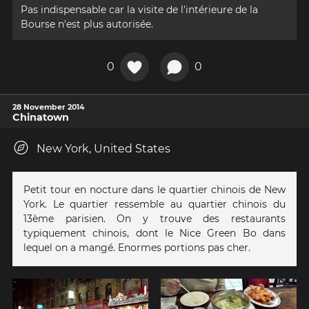
Pas indispensable car la visite de l'intérieure de la
Bourse n'est plus autorisée.
0
0
28 November 2014
Chinatown
New York, United States
Petit tour en nocture dans le quartier chinois de New
York. Le quartier ressemble au quartier chinois du
13ème parisien. On y trouve des restaurants
typiquement chinois, dont le Nice Green Bo dans
lequel on a mangé. Enormes portions pas cher.