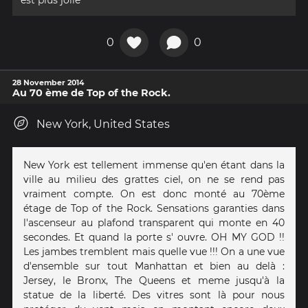
est plus jolie
0
0
28 November 2014
Au 70 ème de Top of the Rock.
New York, United States
New York est tellement immense qu'en étant dans la
ville au milieu des grattes ciel, on ne se rend pas
vraiment compte. On est donc monté au 70ème
étage de Top of the Rock. Sensations garanties dans
l'ascenseur au plafond transparent qui monte en 40
secondes. Et quand la porte s' ouvre. OH MY GOD !!
Les jambes tremblent mais quelle vue !!! On a une vue
d'ensemble sur tout Manhattan et bien au delà :
Jersey, le Bronx, The Queens et meme jusqu'à la
statue de la liberté. Des vitres sont là pour nous