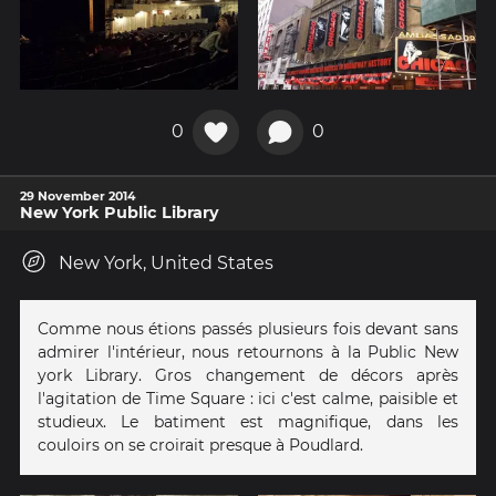
0
0
29 November 2014
New York Public Library
New York, United States
Comme nous étions passés plusieurs fois devant sans
admirer l'intérieur, nous retournons à la Public New
york Library. Gros changement de décors après
l'agitation de Time Square : ici c'est calme, paisible et
studieux. Le batiment est magnifique, dans les
couloirs on se croirait presque à Poudlard.