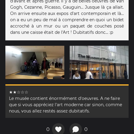
d'avant et après guerre. Il y a de belles oeuvres de Van
Gogh, Cezanne, Picasso, Gauguin... Jusque là ça allait.
On arrive ensuite aux expos d'art contemporain et là...
on a eu un peu de mal à comprendre en quoi un bidet
accroché à un mur ou un paquet de couches posé
dans une caisse était de l'Art ! Dubitatifs donc... :p
★★☆☆☆
Le musée contient énormément d'oeuvres. A ne faire
que si vous appréciez l'art moderne car sinon, comme
nous, vous allez restés assez dubitatifs.
0
0