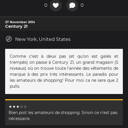
0
0
27 November 2014
Century 21
New York, United States
Comme c'est à deux pas (et qu'on est gelés et
trempés) on passe à Century 21, un grand magasin (5
niveaux) où on trouve toute l'année des vêtements de
marque à des prix très intéressants. Le paradis pour
les amateurs de shopping! Pour moi ca ne sera que 2
pulls.
★★★☆☆
Bien poit les amateurs de shopping. Sinon ce n'est pas
nécessaire.