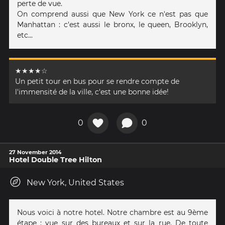
perte de vue.
On comprend aussi que New York ce n'est pas que
Manhattan : c'est aussi le bronx, le queen, Brooklyn,
etc...
★★★★☆
Un petit tour en bus pour se rendre compte de
l'immensité de la ville, c'est une bonne idée!
0
0
27 November 2014
Hotel Double Tree Hilton
New York, United States
Nous voici à notre hotel. Notre chambre est au 9ème
étape : vue sur des bureaux et sur la rue. De toute