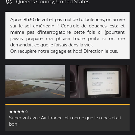
Queens County, United States
Après 8h30 de vol et pas mal de turbulences, on arrive
sur le sol américain !! Controle de douanes, esta et
même pas d'interrogatoire cette fois ci (pourtant
j'avais preparé ma phrase toute prête si on me
demandait ce que je faisais dans la vie).
On recupère notre bagage et hop! Direction le bus.
★★★★☆
Super vol avec Air France. Et meme que le repas était
bon !