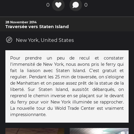
0
0
28 November 2014
Traversée vers Staten Island
New York, United States
Pour prendre un peu de recul et constater
l'immensité de New York, nous avons pris le ferry qui
fait la liaison avec Staten Island. C'est gratuit et
regulier. Pendant les 25 min de traversée, on s'eloigne
de Manhattan et on passe assez prêt de la statue de la
liberté. Sur Staten Island, aussitôt débarqués, on
reprend le chemin inverse en se plaçant sur le devant
du ferry pour voir New York illuminée se rapprocher.
La nouvelle tour du Wold Trade Center est vraiment
impressionnante.