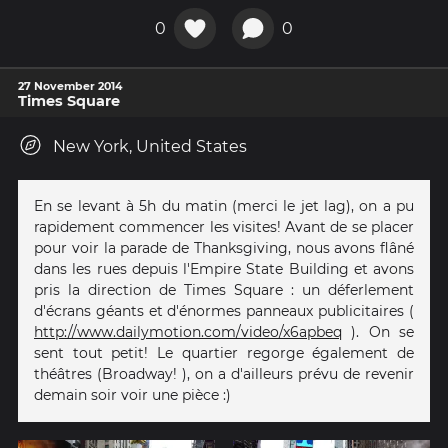
0
0
27 November 2014
Times Square
New York, United States
En se levant à 5h du matin (merci le jet lag), on a pu
rapidement commencer les visites! Avant de se placer
pour voir la parade de Thanksgiving, nous avons flâné
dans les rues depuis l'Empire State Building et avons
pris la direction de Times Square : un déferlement
d'écrans géants et d'énormes panneaux publicitaires (
http://www.dailymotion.com/video/x6apbeq
). On se
sent tout petit! Le quartier regorge également de
théâtres (Broadway! ), on a d'ailleurs prévu de revenir
demain soir voir une pièce :)