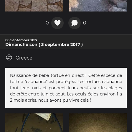
0
0
06 September 2017
Dimanche soir ( 3 septembre 2017 )
Greece
Naissance de bébé tortue en direct ! Cette espèce de
tortue "caouanne" est protégée. Les tortues caouanne
font leurs nids et pondent leurs oeufs sur les plages
de crête entre juin et aout. Les oeufs éclos environ 1 a
2 mois après, nous avons pu vivre cela !