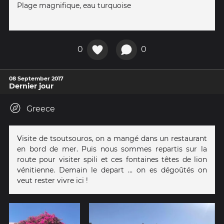
Plage magnifique, eau turquoise
0
0
08 September 2017
Dernier jour
Greece
Visite de tsoutsouros, on a mangé dans un restaurant
en bord de mer. Puis nous sommes repartis sur la
route pour visiter spili et ces fontaines têtes de lion
vénitienne. Demain le depart ... on es dégoûtés on
veut rester vivre ici !