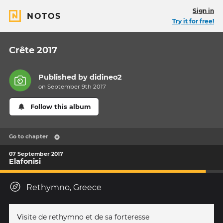
Sign in
NOTOS
Try it for free!
Crête 2017
Published by
didineo2
on September 9th 2017
Follow this album
Go to chapter
07 September 2017
Elafonisi
Rethymno, Greece
Visite de rethymno et de sa forteresse