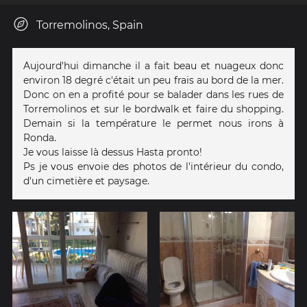
Torremolinos, Spain
Aujourd'hui dimanche il a fait beau et nuageux donc
environ 18 degré c'était un peu frais au bord de la mer.
Donc on en a profité pour se balader dans les rues de
Torremolinos et sur le bordwalk et faire du shopping.
Demain si la température le permet nous irons à
Ronda.
Je vous laisse là dessus Hasta pronto!
Ps je vous envoie des photos de l'intérieur du condo,
d'un cimetière et paysage.