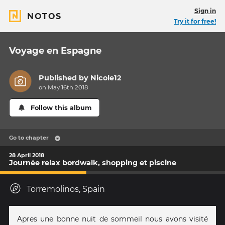
Sign in
NOTOS
Try it for free!
Voyage en Espagne
Published by
Nicole12
on May 16th 2018
Follow this album
Go to chapter
28 April 2018
Journée relax bordwalk, shopping et piscine
Torremolinos, Spain
Apres une bonne nuit de sommeil nous avons visité