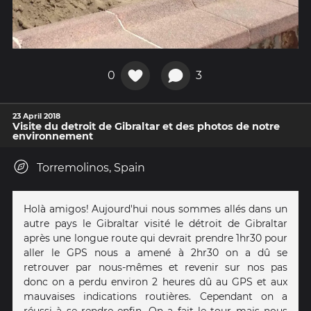
0
3
23 April 2018
Visite du detroit de Gibraltar et des photos de notre
environnement
Torremolinos, Spain
Holà amigos! Aujourd'hui nous sommes allés dans un
autre pays le Gibraltar visité le détroit de Gibraltar
après une longue route qui devrait prendre 1hr30 pour
aller le GPS nous a amené à 2hr30 on a dû se
retrouver par nous-mêmes et revenir sur nos pas
donc on a perdu environ 2 heures dû au GPS et aux
mauvaises indications routières. Cependant on a
réussi à se rendre enfin. On a fait le tour mais nous