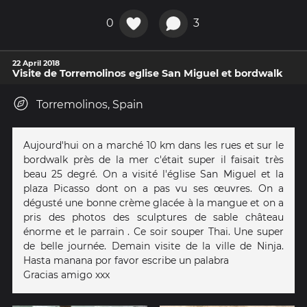
0
3
22 April 2018
Visite de Torremolinos eglise San Miguel et bordwalk
Torremolinos, Spain
Aujourd'hui on a marché 10 km dans les rues et sur le
bordwalk près de la mer c'était super il faisait très
beau 25 degré. On a visité l'église San Miguel et la
plaza Picasso dont on a pas vu ses œuvres. On a
dégusté une bonne crème glacée à la mangue et on a
pris des photos des sculptures de sable château
énorme et le parrain . Ce soir souper Thai. Une super
de belle journée. Demain visite de la ville de Ninja.
Hasta manana por favor escribe un palabra
Gracias amigo xxx