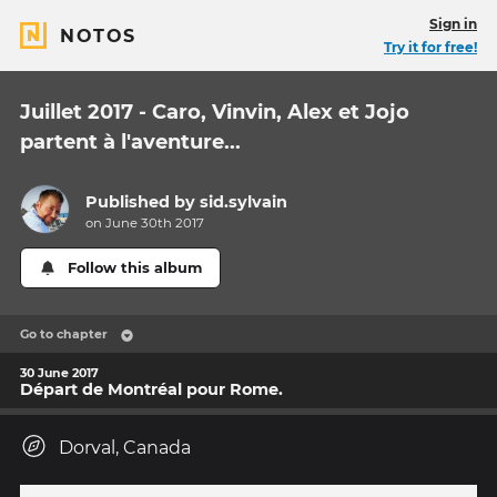
Sign in
NOTOS
Try it for free!
Juillet 2017 - Caro, Vinvin, Alex et Jojo
partent à l'aventure...
Published by
sid.sylvain
on June 30th 2017
Follow this album
Go to chapter
30 June 2017
Départ de Montréal pour Rome.
Dorval, Canada