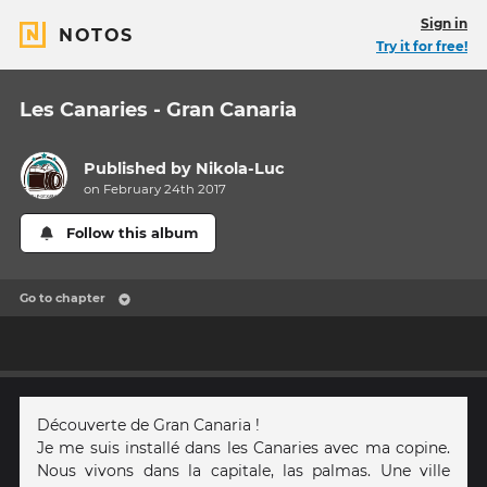
Sign in
NOTOS
Try it for free!
Les Canaries - Gran Canaria
Published by
Nikola-Luc
on February 24th 2017
Follow this album
Go to chapter
Découverte de Gran Canaria !
Je me suis installé dans les Canaries avec ma copine.
Nous vivons dans la capitale, las palmas. Une ville