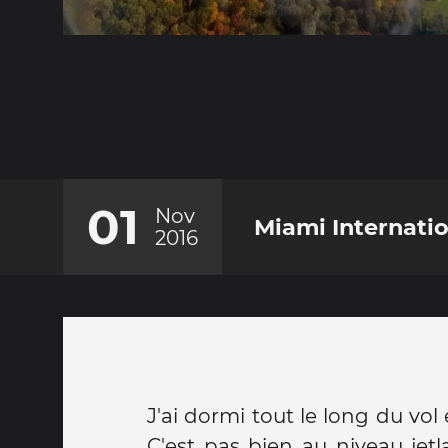
01
Nov
Miami Internatio
2016
J'ai dormi tout le long du vol
C'est pas bien au niveau jetl