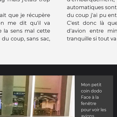
automatiques sont 
lait que je récupère
lle d'embarquement.
n me dit qu'il va
asser la nuit. Pas
e la sens mal cette
0, je devrais être
e du coup, sans sac,
tranquille si tout va
Mon petit
coin dodo
Face à la
fenêtre
pour voir les
avions