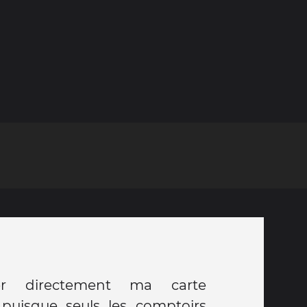
er directement ma carte
puisque seuls les comptoirs