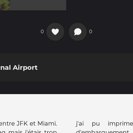
0
0
nal Airport
 entre JFK et Miami.
j'ai pu imprim
ag mais j'étais trop
d'embarquement, 