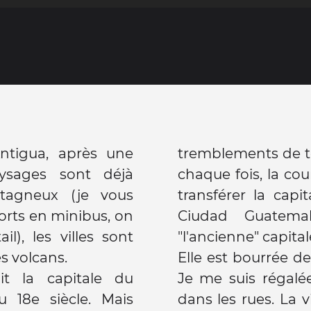
ntigua, après une
tremblements de ter
ysages sont déjà
chaque fois, la c
tagneux (je vous
transférer la capi
orts en minibus, on
Ciudad Guatema
il), les villes sont
"l'ancienne" capital
es volcans.
Elle est bourrée de
it la capitale du
Je me suis régalé
u 18e siècle. Mais
dans les rues. La vi