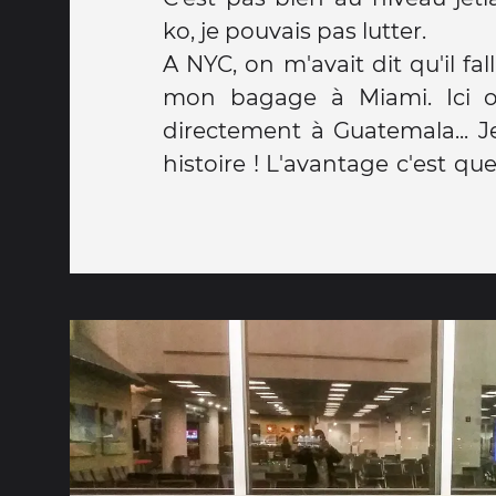
ko, je pouvais pas lutter.
A NYC, on m'avait dit qu'il fal
du coup j'ai pu entrer en sa
mon bagage à Miami. Ici o
C'est donc là que je vais p
directement à Guatemala... J
d'avion entre minuit et 5h3
histoire ! L'avantage c'est qu