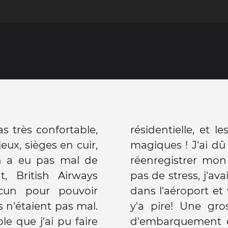
s très confortable,
s de l'automne sont
ieux, sièges en cuir,
tout l'aéroport pour
on a eu pas mal de
ur le bon vol mais
, British Airways
. Et puis se balader
cun pour pouvoir
n la skyline de NYC,
s n'étaient pas mal.
d'attente en salle
le que j'ai pu faire
arti pour un petit