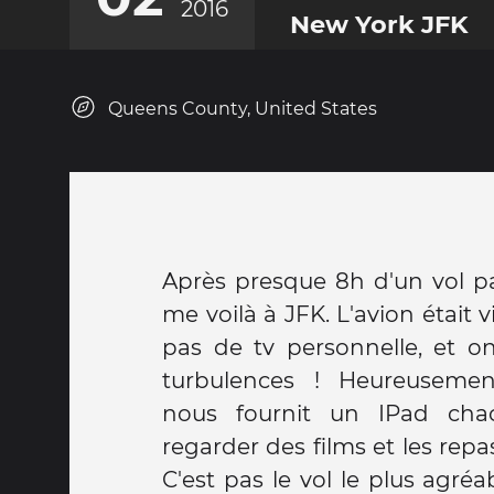
2016
New York JFK
Queens County, United States
Après presque 8h d'un vol pa
résidentielle, et les couleur
me voilà à JFK. L'avion était v
magiques ! J'ai dû traverser 
pas de tv personnelle, et 
réenregistrer mon bagage s
turbulences ! Heureusement
pas de stress, j'avais le temps
nous fournit un IPad cha
dans l'aéroport et voir au loi
regarder des films et les repa
y'a pire! Une grosse heure 
C'est pas le vol le plus agréab
d'embarquement et c'est rep