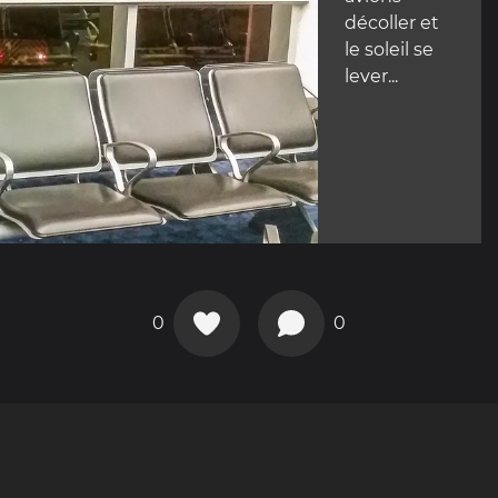
décoller et
le soleil se
lever...
0
0