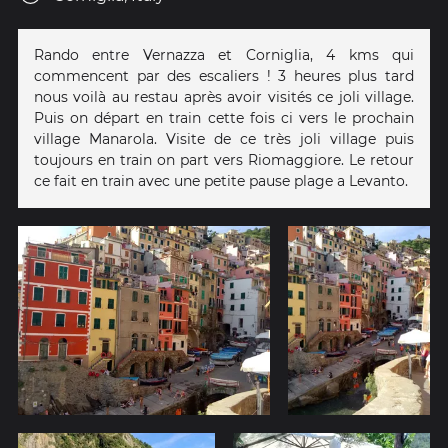
Rando entre Vernazza et Corniglia, 4 kms qui
commencent par des escaliers ! 3 heures plus tard
nous voilà au restau après avoir visités ce joli village.
Puis on départ en train cette fois ci vers le prochain
village Manarola. Visite de ce très joli village puis
toujours en train on part vers Riomaggiore. Le retour
ce fait en train avec une petite pause plage a Levanto.