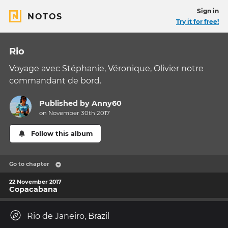
Sign in
NOTOS
Try it for free!
Rio
Voyage avec Stéphanie, Véronique, Olivier notre
commandant de bord.
Published by
Anny60
on November 30th 2017
Follow this album
Go to chapter
22 November 2017
Copacabana
Rio de Janeiro, Brazil