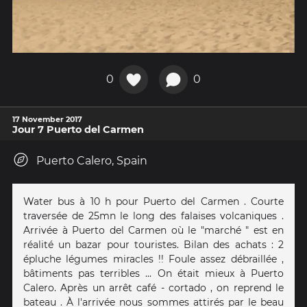
0
0
17 November 2017
Jour 7 Puerto del Carmen
Puerto Calero, Spain
Water bus à 10 h pour Puerto del Carmen . Courte
traversée de 25mn le long des falaises volcaniques .
Arrivée à Puerto del Carmen où le "marché " est en
réalité un bazar pour touristes. Bilan des achats : 2
épluche légumes miracles !! Foule assez débraillée ,
bâtiments pas terribles ... On était mieux à Puerto
Calero. Après un arrêt café - cortado , on reprend le
bateau . À l'arrivée nous sommes attirés par le beau