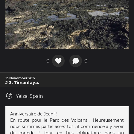
0
0
13 November 2017
J 3. Timanfaya.
Yaiza, Spain
Anniversaire de Jean !!
En route pour le Parc des Volcans . Heureusement
nous sommes partis assez tôt , il commence à y avoir
du monde ! Tour en bus obligatoire dans un