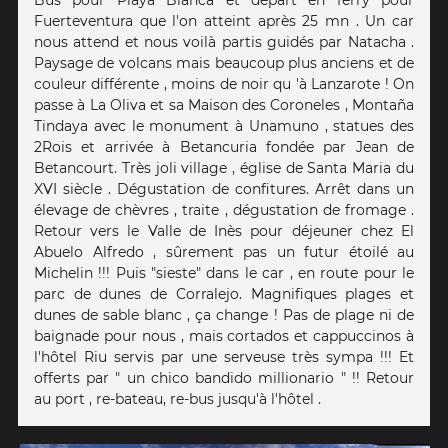
Fuerteventura que l'on atteint après 25 mn . Un car
nous attend et nous voilà partis guidés par Natacha .
Paysage de volcans mais beaucoup plus anciens et de
couleur différente , moins de noir qu 'à Lanzarote ! On
passe à La Oliva et sa Maison des Coroneles , Montaña
Tindaya avec le monument à Unamuno , statues des
2Rois et arrivée à Betancuria fondée par Jean de
Betancourt. Très joli village , église de Santa Maria du
XVI siècle . Dégustation de confitures. Arrêt dans un
élevage de chèvres , traite , dégustation de fromage .
Retour vers le Valle de Inès pour déjeuner chez El
Abuelo Alfredo , sûrement pas un futur étoilé au
Michelin !!! Puis "sieste" dans le car , en route pour le
parc de dunes de Corralejo. Magnifiques plages et
dunes de sable blanc , ça change ! Pas de plage ni de
baignade pour nous , mais cortados et cappuccinos à
l'hôtel Riu servis par une serveuse très sympa !!! Et
offerts par " un chico bandido millionario " !! Retour
au port , re-bateau, re-bus jusqu'à l'hôtel .