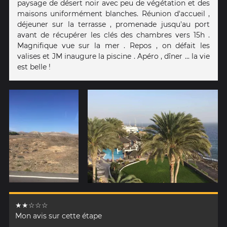
paysage de désert noir avec peu de végétation et des
maisons uniformément blanches. Réunion d'accueil ,
déjeuner sur la terrasse , promenade jusqu'au port
avant de récupérer les clés des chambres vers 15h .
Magnifique vue sur la mer . Repos , on défait les
valises et JM inaugure la piscine . Apéro , dîner ... la vie
est belle !
★★☆☆☆
Mon avis sur cette étape