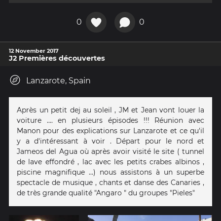
0
0
12 November 2017
J2 Premières découvertes
Lanzarote, Spain
Après un petit dej au soleil , JM et Jean vont louer la
voiture .... en plusieurs épisodes !!! Réunion avec
Manon pour des explications sur Lanzarote et ce qu'il
y a d'intéressant à voir . Départ pour le nord et
Jameos del Agua où après avoir visité le site ( tunnel
de lave effondré , lac avec les petits crabes albinos ,
piscine magnifique ...) nous assistons à un superbe
spectacle de musique , chants et danse des Canaries ,
de très grande qualité "Angaro " du groupes "Pieles"