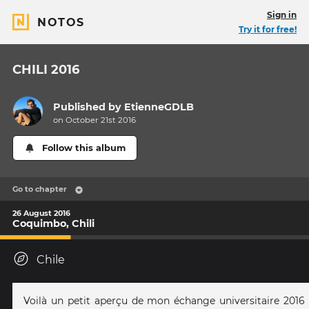
Sign in
NOTOS
Try it for free!
CHILI 2016
Published by
EtienneGDLB
on October 21st 2016
Follow this album
Go to chapter
26 August 2016
Coquimbo, Chili
Chile
Voilà un petit aperçu de mon échange universitaire 2016