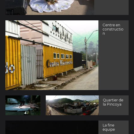
Centre en
constructio
n
Quartier de
la Pincoya
La fine
équipe