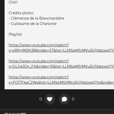
Chili!
Crédits photo:
- Clémence de la Blanchardière
- Guillaume de la Chanonie
Playlist:
https://www.youtube.com/watch?
v=s99njMI0h38&index=27&list=LLN1bsMSiMVu5hJjbbzxwQ
https://www.youtube.com/watch?
v=GLJjeJDn_FA&index=15&list=LLN1bsMSiMVu5hJjbbzxwQ
https://www.youtube.com/watch?
v=FO1TFkaC2Ws&list=LLN1bsMSiMVu5hJjbbzxwQYw&index
0
0
02 August 2016