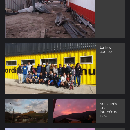
La fine
équipe
Vue après
une
journée de
travail!