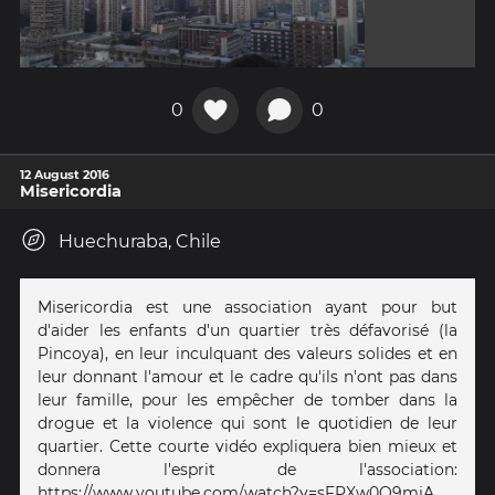
0
0
12 August 2016
Misericordia
Huechuraba, Chile
Misericordia est une association ayant pour but
d'aider les enfants d'un quartier très défavorisé (la
Pincoya), en leur inculquant des valeurs solides et en
leur donnant l'amour et le cadre qu'ils n'ont pas dans
leur famille, pour les empêcher de tomber dans la
drogue et la violence qui sont le quotidien de leur
quartier. Cette courte vidéo expliquera bien mieux et
donnera l'esprit de l'association:
https://www.youtube.com/watch?v=sFPXw0O9mjA