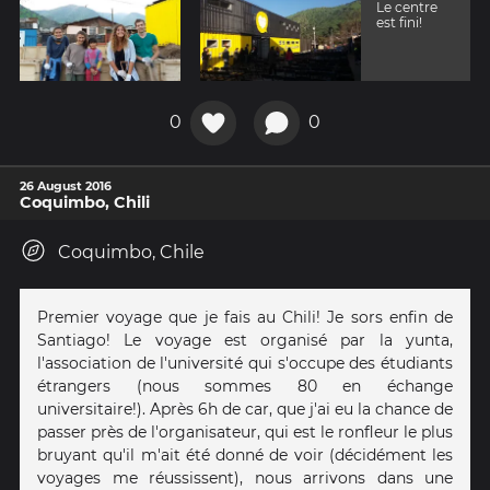
Le centre
est fini!
0
0
26 August 2016
Coquimbo, Chili
Coquimbo, Chile
Premier voyage que je fais au Chili! Je sors enfin de
Santiago! Le voyage est organisé par la yunta,
l'association de l'université qui s'occupe des étudiants
étrangers (nous sommes 80 en échange
universitaire!). Après 6h de car, que j'ai eu la chance de
passer près de l'organisateur, qui est le ronfleur le plus
bruyant qu'il m'ait été donné de voir (décidément les
voyages me réussissent), nous arrivons dans une