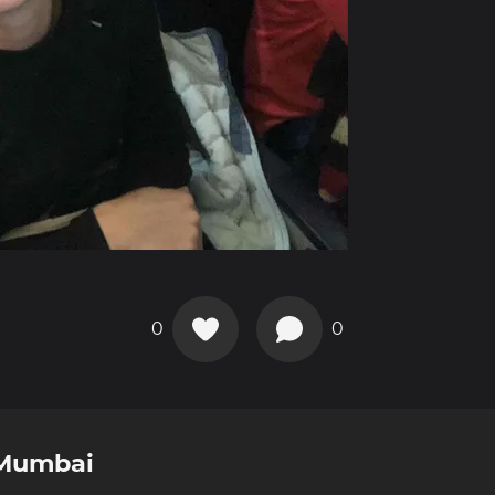
0
0
 Mumbai