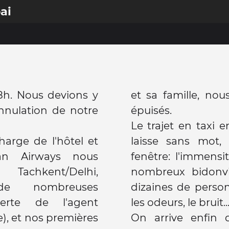
ai
8h. Nous devions y
et sa famille, no
annulation de notre
épuisés.
Le trajet en taxi e
arge de l'hôtel et
laisse sans mot,
tan Airways nous
fenêtre: l'immensit
achkent/Delhi,
nombreux bidonvil
de nombreuses
dizaines de perso
perte de l'agent
les odeurs, le bruit..
), et nos premières
On arrive enfin 