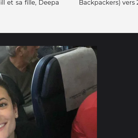
l et sa fille, Deepa
Backpackers) vers 