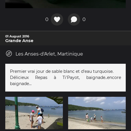
0
0
01 August 2016
Grande Anse
Les Anses-d'Arlet, Martinique
Premier vrai jour de sable blanc et d'eau turquoise.
Délicieux Repas à Ti'Payot, baignade..encore
baignade...