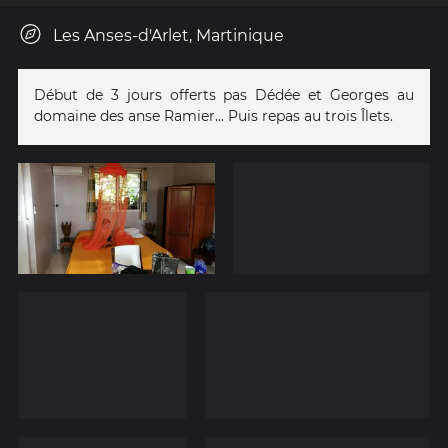
Les Anses-d'Arlet, Martinique
Début de 3 jours offerts pas Dédée et Georges au
domaine des anse Ramier... Puis repas au trois Îlets.