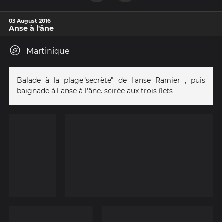
03 August 2016
Anse à l'âne
Martinique
Balade à la plage"secrète" de l'anse Ramier , puis
baignade à l anse à l'âne. soirée aux trois îlets