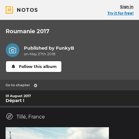
Sign in
NOTOS
Try it for free!
Roumanie 2017
Published by
FunkyB
on May 27th 2018
Follow this album
Go to chapter
01 August 2017
Départ !
Tillé, France