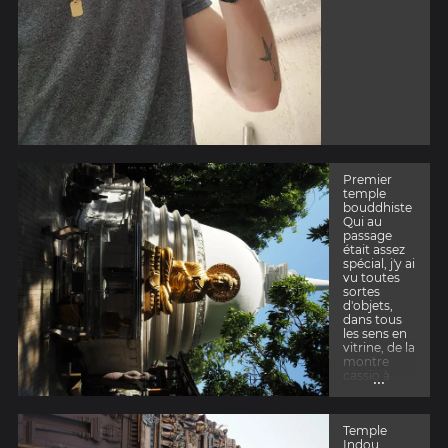
Premier
temple
bouddhiste
Qui au
passage
était assez
spécial, j'y ai
vu toutes
sortes
d'objets,
dans tous
les sens en
vitrine, de la
montre
...
cassio à
une Rolls
Royce..
vraiment
Temple
étrange
Indou