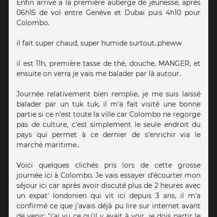
Enfin arrivé a la première auberge de jeunesse, après
06h15 de vol entre Genève et Dubaï puis 4h10 pour
Colombo.
il fait super chaud, super humide surtout..pheww
il est 11h, première tasse de thé, douche, MANGER, et
ensuite on verra je vais me balader par là autour.
Journée relativement bien remplie, je me suis laissé
balader par un tuk tuk, il m'a fait visité une bonne
partie si ce n'est toute la ville car Colombo ne regorge
pas de culture, c'est simplement le seule endroit du
pays qui permet à ce dernier de s'enrichir via le
marché maritime..
Voici quelques clichés pris lors de cette grosse
journée ici à Colombo. Je vais essayer d'écourter mon
séjour ici car après avoir discuté plus de 2 heures avec
un expat' londonien qui vit ici depuis 3 ans, il m'a
confirmé ce que j'avais déjà pu lire sur internet avant
de venir; "j'ai vu ce qu'il y avait à voir, je dois partir le