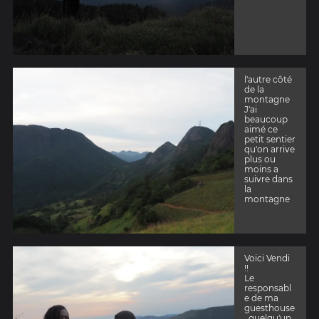
l'autre côté
de la
montagne
J'ai
beaucoup
aimé ce
petit sentier
qu'on arrive
plus ou
moins a
suivre dans
la
montagne
Voici Vendi
!!
Le
responsabl
e de ma
guesthouse
, quelqu'un