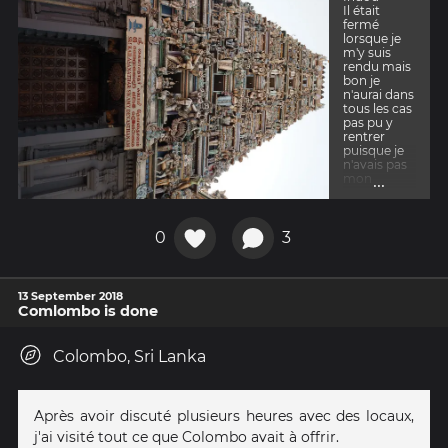
Il était
fermé
lorsque je
m'y suis
rendu mais
bon je
n'aurai dans
tous les cas
pas pu y
rentrer
puisque je
n'avais pas
...
mon
pantalon
sur moi. Ce
serra pour
une autre
0
3
fois, je
pense que
je vais en
recroiser
13 September 2018
qqs uns :'D
Comlombo is done
Colombo, Sri Lanka
Après avoir discuté plusieurs heures avec des locaux,
j'ai visité tout ce que Colombo avait à offrir.