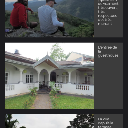
de vraiment
très ouvert,
très
respectueu
x et très
marrant
L'entrée de
la
guesthouse
La vue
depuis la
terrasse.