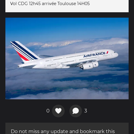
Vol CDG 12h45 arrivée Toulouse 14H05
0
3
Do not miss any update and bookmark this