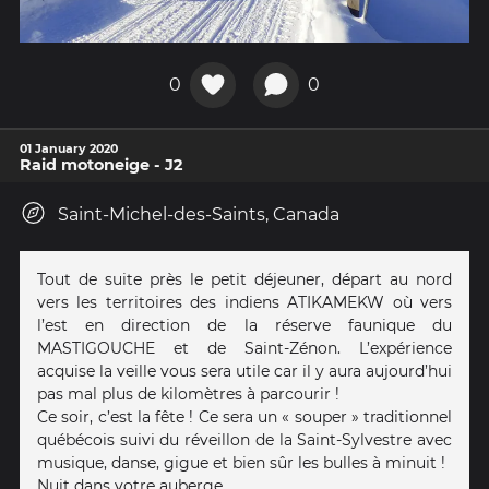
0
0
01 January 2020
Raid motoneige - J2
Saint-Michel-des-Saints, Canada
Tout de suite près le petit déjeuner, départ au nord
vers les territoires des indiens ATIKAMEKW où vers
l’est en direction de la réserve faunique du
MASTIGOUCHE et de Saint-Zénon. L’expérience
acquise la veille vous sera utile car il y aura aujourd’hui
pas mal plus de kilomètres à parcourir !
Ce soir, c’est la fête ! Ce sera un « souper » traditionnel
québécois suivi du réveillon de la Saint-Sylvestre avec
musique, danse, gigue et bien sûr les bulles à minuit !
Nuit dans votre auberge.