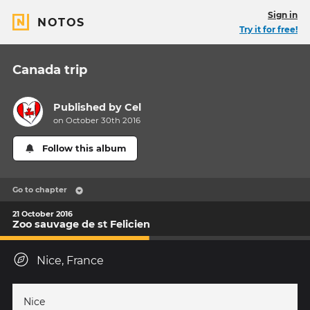
Sign in
NOTOS
Try it for free!
Canada trip
Published by
Cel
on October 30th 2016
Follow this album
Go to chapter
21 October 2016
Zoo sauvage de st Felicien
Nice, France
Nice