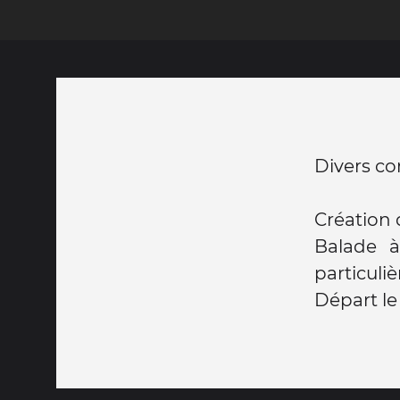
Divers c
Création 
Balade à
particuli
Départ le 5