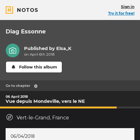
Sign in
NOTOS
Try it for free!
Diag Essonne
Published by
Elsa_K
on April 6th 2018
Follow this album
Go to chapter
06 April 2018
Vue depuis Mondeville, vers le NE
Vert-le-Grand, France
06/04/2018