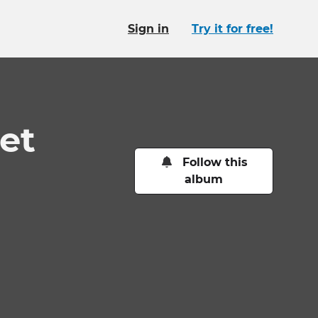
Sign in
Try it for free!
et
Follow this
album