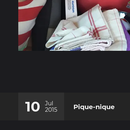
10
Jul
Pique-nique
2015