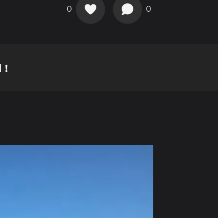
0
0
 !