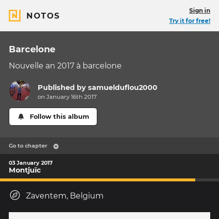
Sign in
NOTOS
Try it for free!
Barcelone
Nouvelle an 2017 à barcelone
Published by
samuelduflou2000
on January 16th 2017
Follow this album
Go to chapter
03 January 2017
Montjuïc
Zaventem, Belgium