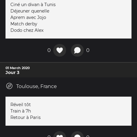
Ciné un divan à Tunis
Déjeuner quenelle
Aprem avec Jojo
Match derby
Dodo chez Alex
0
0
01 March 2020
Jour 3
Toulouse, France
Réveil tôt
Train à 7h
Retour à Paris