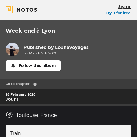
Sign in
NOTOS
Try it for free!
Week-end à Lyon
Published by
Lounavoyages
on March 7th 2020
Follow this album
Go to chapter
28 February 2020
Jour 1
Toulouse, France
Train