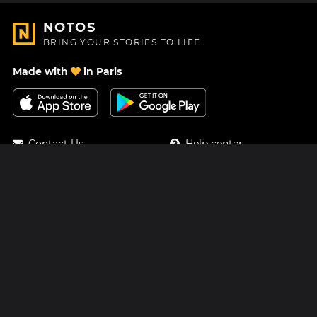
NOTOS
BRING YOUR STORIES TO LIFE
Made with
in Paris
Contact Us
Help center
About Us
Blog
Roadmap
Pricing
Mastodon
Notos Gift Card
Facebook
Privacy
Instagram
Legal
Terms & Conditions