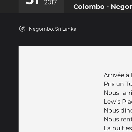
2017
Colombo - Neg
Negombo, Sri Lanka
Arrivée à
Pris un T
Nous arri
Lewis Pla
Nous dîno
Nous rent
La nuit es