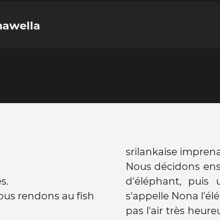
nawella
srilankaise imprena
Nous décidons ensui
s.
d'éléphant, puis 
us rendons au fish
s'appelle Nona l'él
pas l'air très heur