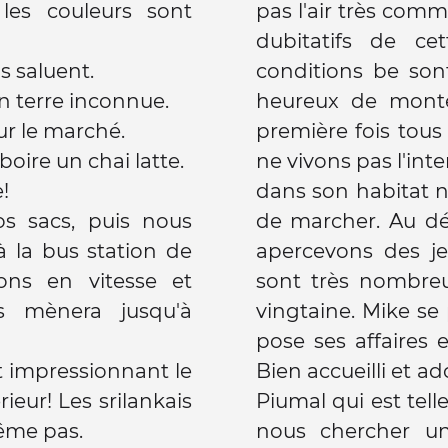
 les couleurs sont
pas l'air très com
dubitatifs de cet
s saluent.
conditions be so
 terre inconnue.
heureux de monte
ur le marché.
première fois tous
oire un chai latte.
ne vivons pas l'int
!
dans son habitat n
s sacs, puis nous
de marcher. Au dé
 la bus station de
apercevons des jeu
ns en vitesse et
sont très nombreu
 mènera jusqu'à
vingtaine. Mike se 
pose ses affaires e
st impressionnant le
Bien accueilli et ad
ieur! Les srilankais
Piumal qui est tell
ême pas.
nous chercher un