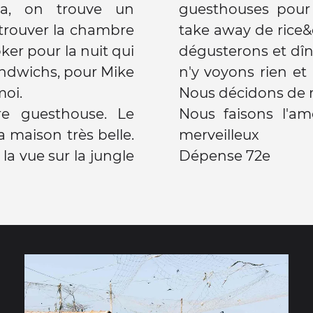
la, on trouve un
guesthouses pou
 trouver la chambre
take away de rice&
er pour la nuit qui
dégusterons et dîn
andwichs, pour Mike
n'y voyons rien et
moi.
Nous décidons de r
e guesthouse. Le
Nous faisons l'amo
a maison très belle.
merveilleux
la vue sur la jungle
Dépense 72e