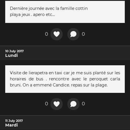
Dernière journée avec la famille cottin
playa jeux . apero etc...
0
0
10 July 2017
Lundi
Visite de lierapetra en taxi car je me suis planté sur les
horaires de bus . rencontre avec le peroquet carla
bruni. On a emmené Candice. repas sur la plage.
0
0
11 July 2017
Mardi