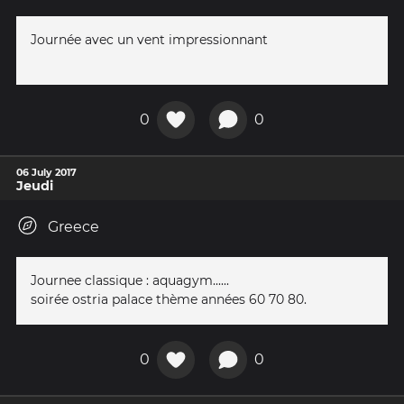
Journée avec un vent impressionnant
0
0
06 July 2017
Jeudi
Greece
Journee classique : aquagym......
soirée ostria palace thème années 60 70 80.
0
0