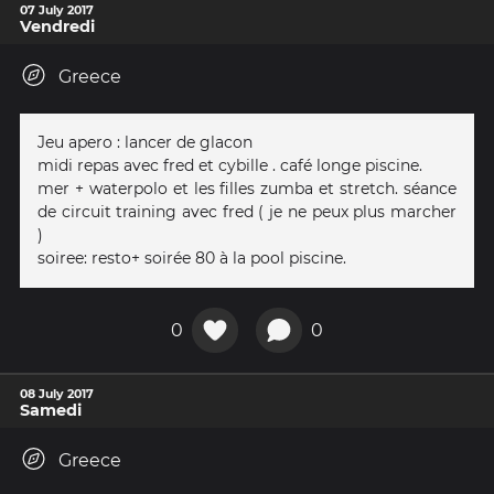
07 July 2017
Vendredi
Greece
Jeu apero : lancer de glacon
midi repas avec fred et cybille . café longe piscine.
mer + waterpolo et les filles zumba et stretch. séance
de circuit training avec fred ( je ne peux plus marcher
)
soiree: resto+ soirée 80 à la pool piscine.
0
0
08 July 2017
Samedi
Greece