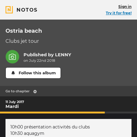
Sign in
NOTOS
Try it for free!
Ostria beach
Clubs jet tour
Published by
LENNY
on July 22nd 2018
Follow this album
Go to chapter
11 July 2017
Mardi
10h00 présentation activités du clubs
10h30 aquagym