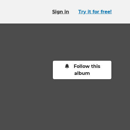
Sign in
Try it for free!
Follow this
album