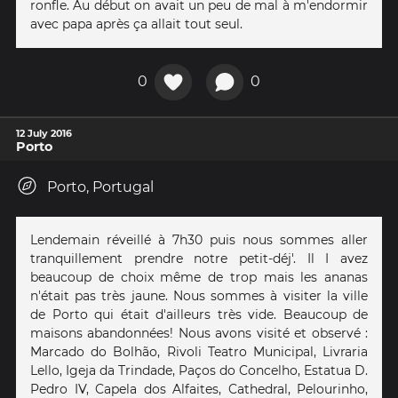
ronfle. Au début on avait un peu de mal à m'endormir
avec papa après ça allait tout seul.
0
0
12 July 2016
Porto
Porto, Portugal
Lendemain réveillé à 7h30 puis nous sommes aller
tranquillement prendre notre petit-déj'. Il I avez
beaucoup de choix même de trop mais les ananas
n'était pas très jaune. Nous sommes à visiter la ville
de Porto qui était d'ailleurs très vide. Beaucoup de
maisons abandonnées! Nous avons visité et observé :
Marcado do Bolhão, Rivoli Teatro Municipal, Livraria
Lello, Igeja da Trindade, Paços do Concelho, Estatua D.
Pedro IV, Capela dos Alfaites, Cathedral, Pelourinho,