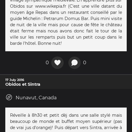
Obidos sur www.wikepia.fr (C'est une ville datant du
moyen âge Repas dans un restaurant conseillé par le
guide Michelin : Petrarum Domus Bar. Puis mini visite
de nuit de la ville mais pour cause de fête le château
était ferme mais nous avons donc fait le tour de la
ville sur les remparts puis but un petit coup dans le
barde l'hôtel. Bonne nuit!
0
0
17 July 2016
Obidos et Sintra
Nunavut, Canada
Réveille à 8h30 et petit dèj dans une salle stylé mais
beaucoup de monde et buffet moyen supérieur (pas
de vrai jus d'orange)! Puis départ vers Sintra, arrivée à