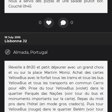
nous a servis des pizzas et une salade plutôt bof.
Couché 0h45
0
0
18 July 2016
Lisbonne J2
Almada, Portugal
Réveille à 8h30 et petit déjeuner avec un grand choix
et vu sur la place Martim Moniz. Achat des cartes
YellowBus avec le forfait tous les trams et tous les bus
YellowBus et tous les transports en commun Carris
pour 48h. Prise du tour YellowBus (violet) dans le
quartier Parqués das Nações (voir tour du bus et
monuments importants sur la carte). Repas du midi
pris dans l'hôtel (en mode gros cradoc's). Puis tour
YellowBus (rouge) dans le quartier Belém (voir tour