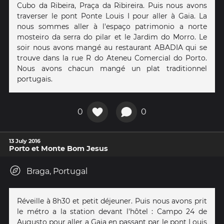
Cubo da Ribeira, Praça da Ribireira. Puis nous avons
traverser le pont Ponte Louis I pour aller à Gaia. La
nous sommes aller à l'espaço patrimonio a norte
mosteiro da serra do pilar et le Jardim do Morro. Le
soir nous avons mangé au restaurant ABADIA qui se
trouve dans la rue R do Ateneu Comercial do Porto.
Nous avons chacun mangé un plat traditionnel
portugais.
0
0
13 July 2016
Porto et Monte Bom Jesus
Braga, Portugal
Réveille à 8h30 et petit déjeuner. Puis nous avons prit
le métro a la station devant l'hôtel : Campo 24 de
Augusto pour aller a Gaia en passant par le pont Louis