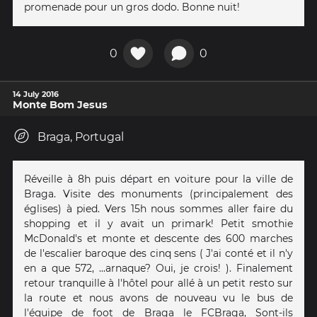
promenade pour un gros dodo. Bonne nuit!
0
0
14 July 2016
Monte Bom Jesus
Braga, Portugal
Réveille à 8h puis départ en voiture pour la ville de
Braga. Visite des monuments (principalement des
églises) à pied. Vers 15h nous sommes aller faire du
shopping et il y avait un primark! Petit smothie
McDonald's et monte et descente des 600 marches
de l'escalier baroque des cinq sens ( J'ai conté et il n'y
en a que 572, ...arnaque? Oui, je crois! ). Finalement
retour tranquille à l'hôtel pour allé à un petit resto sur
la route et nous avons de nouveau vu le bus de
l'équipe de foot de Braga le FCBraga, Sont-ils