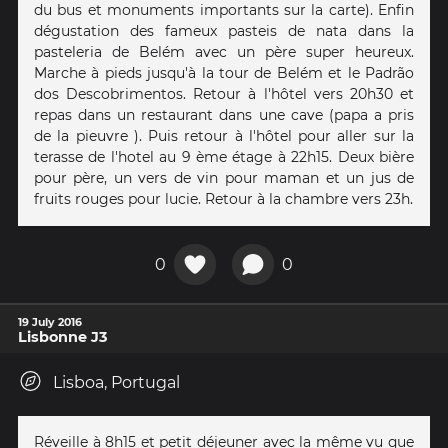
du bus et monuments importants sur la carte). Enfin
dégustation des fameux pasteis de nata dans la
pasteleria de Belém avec un père super heureux.
Marche à pieds jusqu'à la tour de Belém et le Padrão
dos Descobrimentos. Retour à l'hôtel vers 20h30 et
repas dans un restaurant dans une cave (papa a pris
de la pieuvre ). Puis retour à l'hôtel pour aller sur la
terasse de l'hotel au 9 ème étage à 22h15. Deux bière
pour père, un vers de vin pour maman et un jus de
fruits rouges pour lucie. Retour à la chambre vers 23h.
0
0
19 July 2016
Lisbonne J3
Lisboa, Portugal
Réveille à 8h15 et petit déjeuner avec la même vu que