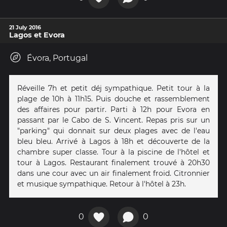
21 July 2016
Lagos et Evora
Évora, Portugal
Réveille 7h et petit déj sympathique. Petit tour à la
plage de 10h à 11h15. Puis douche et rassemblement
des affaires pour partir. Parti à 12h pour Evora en
passant par le Cabo de S. Vincent. Repas pris sur un
"parking" qui donnait sur deux plages avec de l'eau
bleu bleu. Arrivé à Lagos à 18h et découverte de la
chambre super classe. Tour à la piscine de l'hôtel et
tour à Lagos. Restaurant finalement trouvé à 20h30
dans une cour avec un air finalement froid. Citronnier
et musique sympathique. Retour à l'hôtel à 23h.
0
0