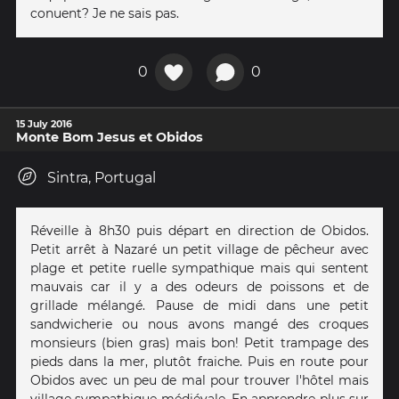
conuent? Je ne sais pas.
0
0
15 July 2016
Monte Bom Jesus et Obidos
Sintra, Portugal
Réveille à 8h30 puis départ en direction de Obidos.
Petit arrêt à Nazaré un petit village de pêcheur avec
plage et petite ruelle sympathique mais qui sentent
mauvais car il y a des odeurs de poissons et de
grillade mélangé. Pause de midi dans une petit
sandwicherie ou nous avons mangé des croques
monsieurs (bien gras) mais bon! Petit trampage des
pieds dans la mer, plutôt fraiche. Puis en route pour
Obidos avec un peu de mal pour trouver l'hôtel mais
village sympathique médiévale. En apprendre plus sur