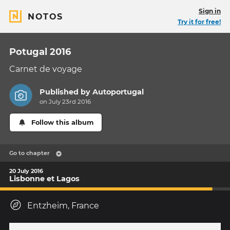
Sign in
NOTOS
Try it for free!
Potugal 2016
Carnet de voyage
Published by
Autoportugal
on July 23rd 2016
Follow this album
Go to chapter
20 July 2016
Lisbonne et Lagos
Entzheim, France