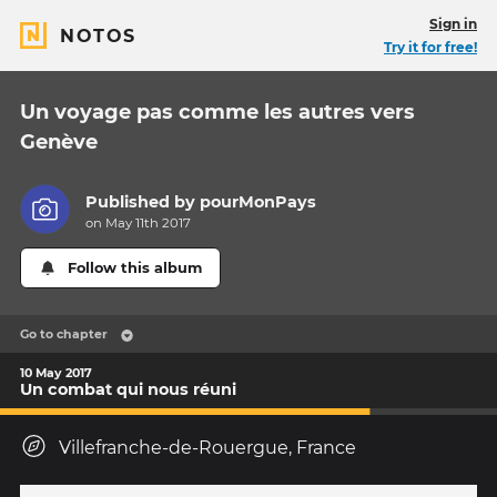
Sign in
NOTOS
Try it for free!
Un voyage pas comme les autres vers
Genève
Published by
pourMonPays
on May 11th 2017
Follow this album
Go to chapter
10 May 2017
Un combat qui nous réuni
Villefranche-de-Rouergue, France