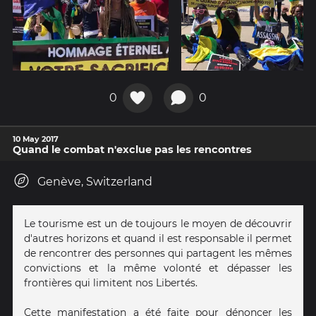
0
0
10 May 2017
Quand le combat n'exclue pas les rencontres
Genève, Switzerland
Le tourisme est un de toujours le moyen de découvrir
d'autres horizons et quand il est responsable il permet
de rencontrer des personnes qui partagent les mêmes
convictions et la même volonté et dépasser les
frontières qui limitent nos Libertés.
Cette manifestation a été faite pour dénoncer les