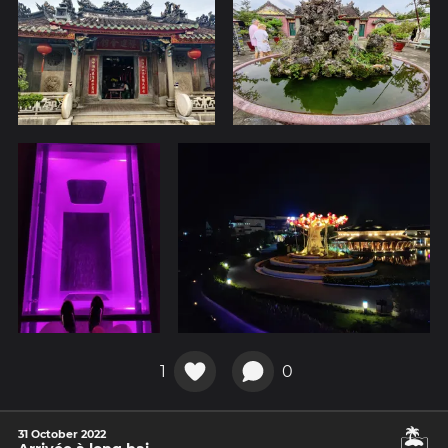
1
0
🏝️
31 October 2022