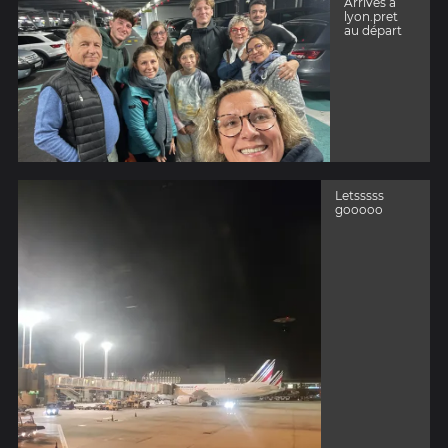
Arrivés à
lyon.pret
au départ
Letsssss
gooooo