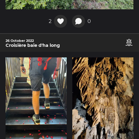
2
0
🚢
26 October 2022
Croisière baie d'ha long