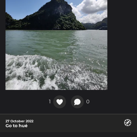
1
0
🧭
27 October 2022
Go to hué