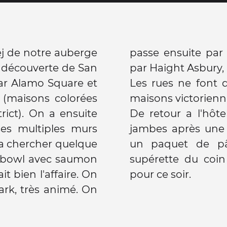
dej de notre auberge
quartier guay, puis
la découverte de San
par Haight Asbury, 
ar Alamo Square et
Les rues ne font 
 (maisons colorées
maisons victorienne
trict). On a ensuite
De retour a l'hôte
ses multiples murs
jambes après une
e a chercher quelque
un paquet de pâ
ebowl avec saumon
supérette du coin 
t bien l'affaire. On
pour ce soir.
rk, très animé. On