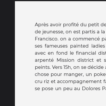
Après avoir profité du petit 
passe ensuite par Castro, le 
de jeunesse, on est partis a 
Francisco. on a commencé p
ses fameuses painted ladies
avec en fond le financial dis
arpenté Mission district et 
peints. Vers 15h, on se décid
chose pour manger, un pok
cru riz et accompagnement fai
se pose un peu au Dolores Pa