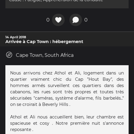
0
0
14 April 2018
Arrivée à Cap Town : hébergement
Cape Town, South Africa
Nous arrivons chez Athol et Ali, logement dans un
quartier vraiment chic du Cap "Hout Bay", des
hommes armés surveillent ces quartiers dans des
cabanons, les rues sont très propres et toutes très
sécurisées "caméras, système d'alarme, fils barbelés.."
on se croirait à Beverly Hills .
Athol et Ali nous accueillent bien, leur chambre est
spacieuse et cosy . Notre première nuit s'annonce
reposante .