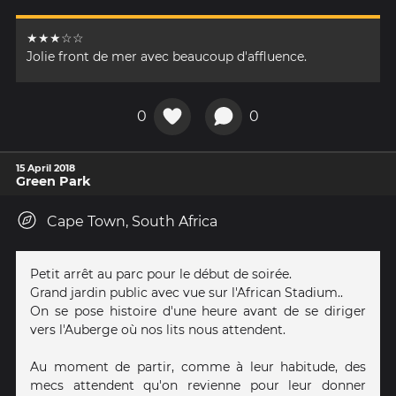
★★★☆☆
Jolie front de mer avec beaucoup d'affluence.
0
0
15 April 2018
Green Park
Cape Town, South Africa
Petit arrêt au parc pour le début de soirée.
Grand jardin public avec vue sur l'African Stadium..
On se pose histoire d'une heure avant de se diriger
vers l'Auberge où nos lits nous attendent.
Au moment de partir, comme à leur habitude, des
mecs attendent qu'on revienne pour leur donner