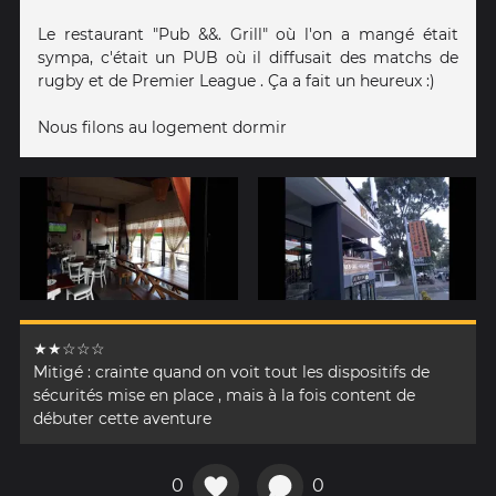
Le restaurant "Pub &&. Grill" où l'on a mangé était
sympa, c'était un PUB où il diffusait des matchs de
rugby et de Premier League . Ça a fait un heureux :)
Nous filons au logement dormir
★★☆☆☆
Mitigé : crainte quand on voit tout les dispositifs de
sécurités mise en place , mais à la fois content de
débuter cette aventure
0
0