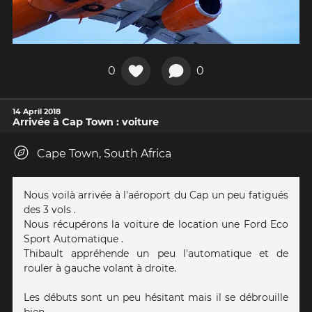
0
0
14 April 2018
Arrivée à Cap Town : voiture
Cape Town, South Africa
Nous voilà arrivée à l'aéroport du Cap un peu fatigués
des 3 vols .
Nous récupérons la voiture de location une Ford Eco
Sport Automatique .
Thibault appréhende un peu l'automatique et de
rouler à gauche volant à droite.
Les débuts sont un peu hésitant mais il se débrouille
bien .