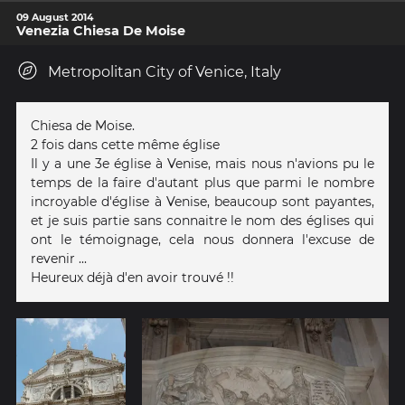
09 August 2014
Venezia Chiesa De Moise
Metropolitan City of Venice, Italy
Chiesa de Moise.
2 fois dans cette même église
Il y a une 3e église à Venise, mais nous n'avions pu le
temps de la faire d'autant plus que parmi le nombre
incroyable d'église à Venise, beaucoup sont payantes,
et je suis partie sans connaitre le nom des églises qui
ont le témoignage, cela nous donnera l'excuse de
revenir ...
Heureux déjà d'en avoir trouvé !!