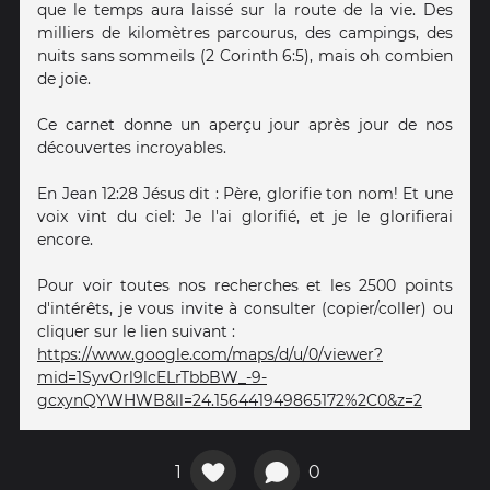
que le temps aura laissé sur la route de la vie. Des
milliers de kilomètres parcourus, des campings, des
nuits sans sommeils (2 Corinth 6:5), mais oh combien
de joie.
Ce carnet donne un aperçu jour après jour de nos
découvertes incroyables.
En Jean 12:28 Jésus dit : Père, glorifie ton nom! Et une
voix vint du ciel: Je l'ai glorifié, et je le glorifierai
encore.
Pour voir toutes nos recherches et les 2500 points
d'intérêts, je vous invite à consulter (copier/coller) ou
cliquer sur le lien suivant :
https://www.google.com/maps/d/u/0/viewer?
mid=1SyvOrl9lcELrTbbBW_-9-
gcxynQYWHWB&ll=24.156441949865172%2C0&z=2
1
0