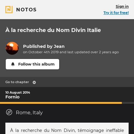
Sign in
NOTOS
Try it for free!
À la recherche du Nom Divin Italie
Published by
Jean
on October 4th 2019 and last updated
over 2 years
ago
Follow this album
Go to chapter
10 August 2014
Fornio
Rome, Italy
À la recherche du Nom Divin, témoignage ineffable