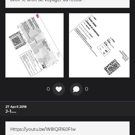
0
0
27 April 2018
J-1....
Https://youtu.be/W8lQR160FIw